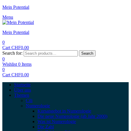
Mein Potential
Menu
Mein Potential
0
Cart
CHF
0.00
Search for:
Search
0
Wishlist
0
Items
0
Cart
CHF
0.00
Startseite
Über uns
Themen
Cili
Numerologie
Kursangebot in Numerologie
Die neue Numerologie (ab Jahr 2000)
Was ist Numerologie
Die Zahl