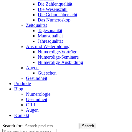
Die Zahlenqualität
Die Wesenszahl
Die Geburtsübersicht
Das Numeroskop
Zeitqualität
Tagesqualität
Mantsqualität
Jahresqualität
Aus-und Weiterbildung
Numerolige-Vorträge
Numerolige-Seminare
Numerolige-Ausbildung
Augen
Gut sehen
Gesundheit
Produkte
Blog
Numerologie
Gesundheit
CILI
Augen
Kontakt
Search for:
Search