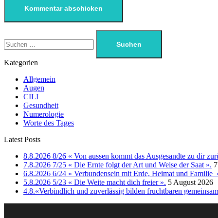
Kategorien
Allgemein
Augen
CILI
Gesundheit
Numerologie
Worte des Tages
Latest Posts
8.8.2026 8/26 « Von aussen kommt das Ausgesandte zu dir zur
7.8.2026 7/25 « Die Ernte folgt der Art und Weise der Saat ».
7
6.8.2026 6/24 « Verbundensein mit Erde, Heimat und Familie 
5.8.2026 5/23 « Die Weite macht dich freier ».
5 August 2026
4.8.«Verbindlich und zuverlässig bilden fruchtbaren gemeins