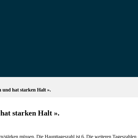
 und hat starken Halt ».
hat starken Halt ».
n/stärken müssen. Die Haupttageszahl ist 6. Die weiteren Tageszahlen 