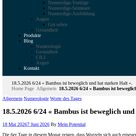
Numerolige-Vorträge
Numerolige-Seminare
Numerolige-Ausbildung
Augen
Gut sehen
Gesundheit
Produkte
Blog
Numerologie
Gesundheit
CILI
Augen
Kontakt
18.5.2026 6/24 « Bambus ist beweglich und hat starken Halt ».
Home Page
Allgemein
18.5.2026 6/24 « Bambus ist beweglich
Allgemein
Numerologie
Worte des Tages
18.5.2026 6/24 « Bambus ist beweglich und 
18 Mai 2026
7 Juni 2026
By
Mein Potential
Die 6er Tage in diesem Monat zeigen, dass Wurzeln sich auch erneuer