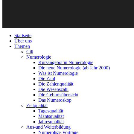
Startseite
Über uns
Themen
Cili
Numerologie
Kursangebot in Numerologie
Die neue Numerologie (ab Jahr 2000)
Was ist Numerologie
Die Zahl
Die Zahlenqualität
Die Wesenszahl
Die Geburtsübersicht
Das Numeroskop
Zeitqualität
Tagesqualität
Mantsqualität
Jahresqualität
Aus-und Weiterbildung
Numerolige-Vorträge