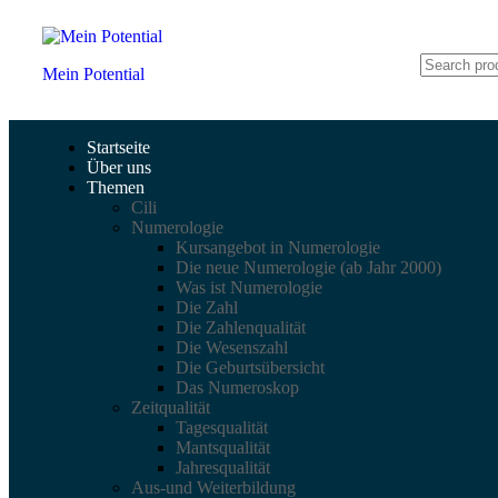
Mein Potential
Startseite
Über uns
Themen
Cili
Numerologie
Kursangebot in Numerologie
Die neue Numerologie (ab Jahr 2000)
Was ist Numerologie
Die Zahl
Die Zahlenqualität
Die Wesenszahl
Die Geburtsübersicht
Das Numeroskop
Zeitqualität
Tagesqualität
Mantsqualität
Jahresqualität
Aus-und Weiterbildung