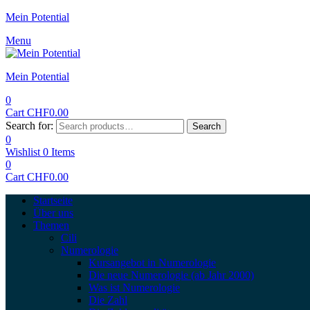
Mein Potential
Menu
Mein Potential
0
Cart
CHF
0.00
Search for:
Search
0
Wishlist
0
Items
0
Cart
CHF
0.00
Startseite
Über uns
Themen
Cili
Numerologie
Kursangebot in Numerologie
Die neue Numerologie (ab Jahr 2000)
Was ist Numerologie
Die Zahl