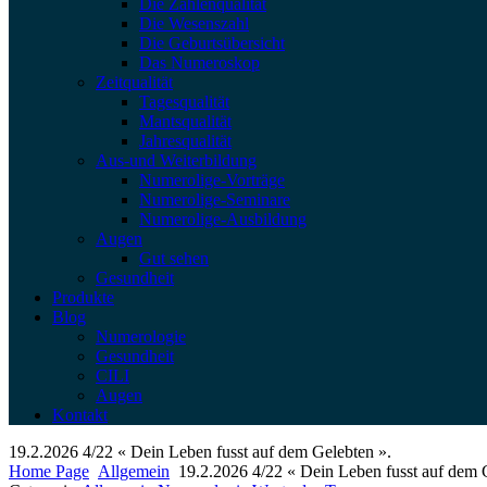
Die Zahlenqualität
Die Wesenszahl
Die Geburtsübersicht
Das Numeroskop
Zeitqualität
Tagesqualität
Mantsqualität
Jahresqualität
Aus-und Weiterbildung
Numerolige-Vorträge
Numerolige-Seminare
Numerolige-Ausbildung
Augen
Gut sehen
Gesundheit
Produkte
Blog
Numerologie
Gesundheit
CILI
Augen
Kontakt
19.2.2026 4/22 « Dein Leben fusst auf dem Gelebten ».
Home Page
Allgemein
19.2.2026 4/22 « Dein Leben fusst auf dem 