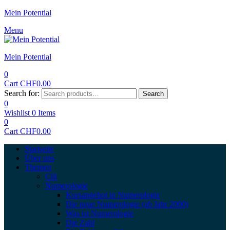
Mein Potential
Menu
Mein Potential
0
Cart
CHF
0.00
Search for:
Search
0
Wishlist
0
Items
0
Cart
CHF
0.00
Startseite
Über uns
Themen
Cili
Numerologie
Kursangebot in Numerologie
Die neue Numerologie (ab Jahr 2000)
Was ist Numerologie
Die Zahl