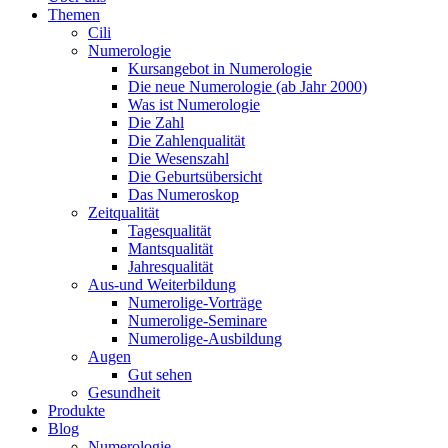
Themen
Cili
Numerologie
Kursangebot in Numerologie
Die neue Numerologie (ab Jahr 2000)
Was ist Numerologie
Die Zahl
Die Zahlenqualität
Die Wesenszahl
Die Geburtsübersicht
Das Numeroskop
Zeitqualität
Tagesqualität
Mantsqualität
Jahresqualität
Aus-und Weiterbildung
Numerolige-Vorträge
Numerolige-Seminare
Numerolige-Ausbildung
Augen
Gut sehen
Gesundheit
Produkte
Blog
Numerologie