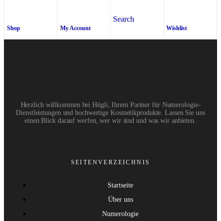
Search
Shop
My Account
Wishlist
Herzlich willkommen bei Hügli, Ihrem Partner für Numerologie-
Dienstleistungen und hochwertige Kosmetikprodukte. Lassen Sie uns
einen Blick darauf werfen, wer wir sind und was wir anbieten.
SEITENVERZEICHNIS
Startseite
Über uns
Numerologie