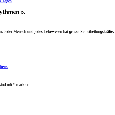
s Tages
hythmen ».
ln. Jeder Mensch und jedes Lebewesen hat grosse Selbstheilungskräfte.
ter».
sind mit
*
markiert