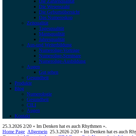
Die Zahlenqualität
Die Wesenszahl
Die Geburtsübersicht
Das Numeroskop
Zeitqualität
Tagesqualität
Mantsqualität
Jahresqualität
Aus-und Weiterbildung
Numerolige-Vorträge
Numerolige-Seminare
Numerolige-Ausbildung
Augen
Gut sehen
Gesundheit
Produkte
Blog
Numerologie
Gesundheit
CILI
Augen
Kontakt
25.3.2026 2/20 « Im Denken hat es auch Rhythmen ».
Home Page
Allgemein
25.3.2026 2/20 « Im Denken hat es auch Rh