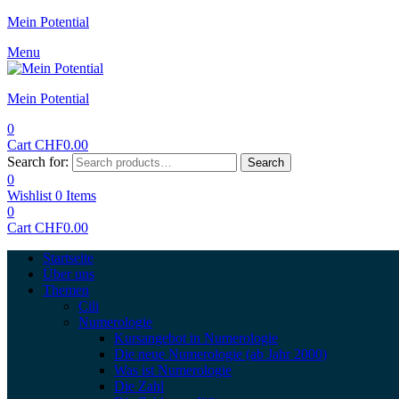
Mein Potential
Menu
Mein Potential
0
Cart
CHF
0.00
Search for:
Search
0
Wishlist
0
Items
0
Cart
CHF
0.00
Startseite
Über uns
Themen
Cili
Numerologie
Kursangebot in Numerologie
Die neue Numerologie (ab Jahr 2000)
Was ist Numerologie
Die Zahl