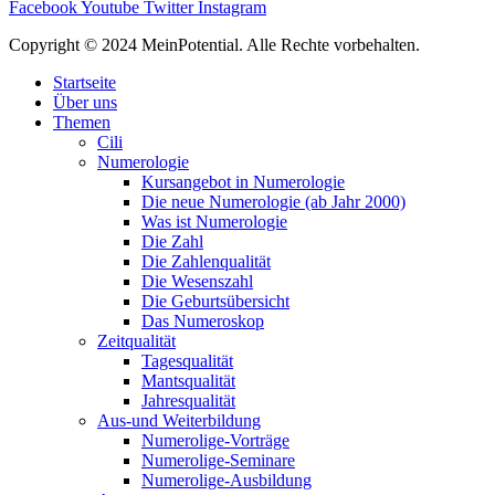
Facebook
Youtube
Twitter
Instagram
Copyright © 2024 MeinPotential. Alle Rechte vorbehalten.
Startseite
Über uns
Themen
Cili
Numerologie
Kursangebot in Numerologie
Die neue Numerologie (ab Jahr 2000)
Was ist Numerologie
Die Zahl
Die Zahlenqualität
Die Wesenszahl
Die Geburtsübersicht
Das Numeroskop
Zeitqualität
Tagesqualität
Mantsqualität
Jahresqualität
Aus-und Weiterbildung
Numerolige-Vorträge
Numerolige-Seminare
Numerolige-Ausbildung