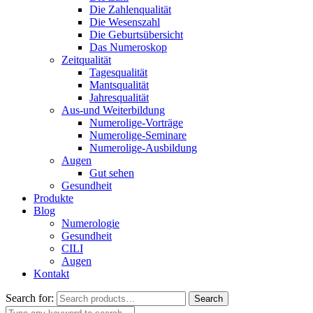
Die Zahlenqualität
Die Wesenszahl
Die Geburtsübersicht
Das Numeroskop
Zeitqualität
Tagesqualität
Mantsqualität
Jahresqualität
Aus-und Weiterbildung
Numerolige-Vorträge
Numerolige-Seminare
Numerolige-Ausbildung
Augen
Gut sehen
Gesundheit
Produkte
Blog
Numerologie
Gesundheit
CILI
Augen
Kontakt
Search for:
Search