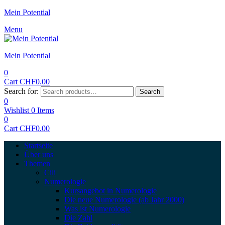
Mein Potential
Menu
Mein Potential
0
Cart
CHF
0.00
Search for:
Search
0
Wishlist
0
Items
0
Cart
CHF
0.00
Startseite
Über uns
Themen
Cili
Numerologie
Kursangebot in Numerologie
Die neue Numerologie (ab Jahr 2000)
Was ist Numerologie
Die Zahl