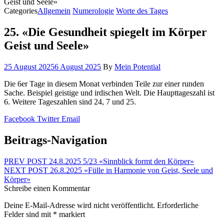
Geist und Seele»
Categories
Allgemein
Numerologie
Worte des Tages
25. «Die Gesundheit spiegelt im Körper
Geist und Seele»
25 August 2025
6 August 2025
By
Mein Potential
Die 6er Tage in diesem Monat verbinden Teile zur einer runden
Sache. Beispiel geistige und irdischen Welt. Die Haupttageszahl ist
6. Weitere Tageszahlen sind 24, 7 und 25.
Facebook
Twitter
Email
Beitrags-Navigation
PREV POST
24.8.2025 5/23 «Sinnblick formt den Körper»
NEXT POST
26.8.2025 «Fülle in Harmonie von Geist, Seele und
Körper»
Schreibe einen Kommentar
Deine E-Mail-Adresse wird nicht veröffentlicht.
Erforderliche
Felder sind mit
*
markiert