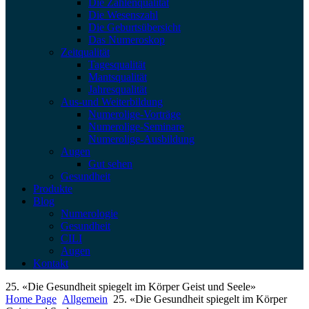
Die Zahlenqualität
Die Wesenszahl
Die Geburtsübersicht
Das Numeroskop
Zeitqualität
Tagesqualität
Mantsqualität
Jahresqualität
Aus-und Weiterbildung
Numerolige-Vorträge
Numerolige-Seminare
Numerolige-Ausbildung
Augen
Gut sehen
Gesundheit
Produkte
Blog
Numerologie
Gesundheit
CILI
Augen
Kontakt
25. «Die Gesundheit spiegelt im Körper Geist und Seele»
Home Page
Allgemein
25. «Die Gesundheit spiegelt im Körper