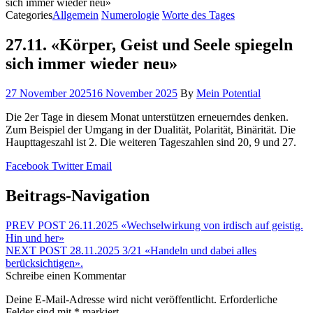
sich immer wieder neu»
Categories
Allgemein
Numerologie
Worte des Tages
27.11. «Körper, Geist und Seele spiegeln
sich immer wieder neu»
27 November 2025
16 November 2025
By
Mein Potential
Die 2er Tage in diesem Monat unterstützen erneuerndes denken.
Zum Beispiel der Umgang in der Dualität, Polarität, Binärität. Die
Haupttageszahl ist 2. Die weiteren Tageszahlen sind 20, 9 und 27.
Facebook
Twitter
Email
Beitrags-Navigation
PREV POST
26.11.2025 «Wechselwirkung von irdisch auf geistig.
Hin und her»
NEXT POST
28.11.2025 3/21 «Handeln und dabei alles
berücksichtigen».
Schreibe einen Kommentar
Deine E-Mail-Adresse wird nicht veröffentlicht.
Erforderliche
Felder sind mit
*
markiert