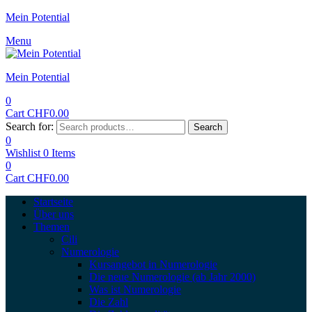
Mein Potential
Menu
Mein Potential
0
Cart
CHF
0.00
Search for:
Search
0
Wishlist
0
Items
0
Cart
CHF
0.00
Startseite
Über uns
Themen
Cili
Numerologie
Kursangebot in Numerologie
Die neue Numerologie (ab Jahr 2000)
Was ist Numerologie
Die Zahl