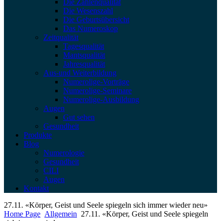
Die Zahlenqualität
Die Wesenszahl
Die Geburtsübersicht
Das Numeroskop
Zeitqualität
Tagesqualität
Mantsqualität
Jahresqualität
Aus-und Weiterbildung
Numerolige-Vorträge
Numerolige-Seminare
Numerolige-Ausbildung
Augen
Gut sehen
Gesundheit
Produkte
Blog
Numerologie
Gesundheit
CILI
Augen
Kontakt
27.11. «Körper, Geist und Seele spiegeln sich immer wieder neu»
Home Page
Allgemein
27.11. «Körper, Geist und Seele spiegeln