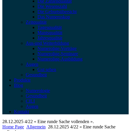
Die Zahlenqualität
Die Wesenszahl
Die Geburtsübersicht
Das Numeroskop
Zeitqualität
Tagesqualität
Mantsqualität
Jahresqualität
Aus-und Weiterbildung
Numerolige-Vorträge
Numerolige-Seminare
Numerolige-Ausbildung
Augen
Gut sehen
Gesundheit
Produkte
Blog
Numerologie
Gesundheit
CILI
Augen
Kontakt
28.12.2025 4/22 « Eine runde Sache vollenden ».
Home Page
Allgemein
28.12.2025 4/22 « Eine runde Sache