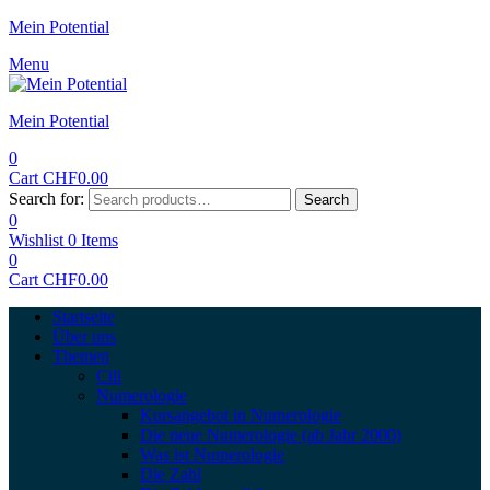
Mein Potential
Menu
Mein Potential
0
Cart
CHF
0.00
Search for:
Search
0
Wishlist
0
Items
0
Cart
CHF
0.00
Startseite
Über uns
Themen
Cili
Numerologie
Kursangebot in Numerologie
Die neue Numerologie (ab Jahr 2000)
Was ist Numerologie
Die Zahl