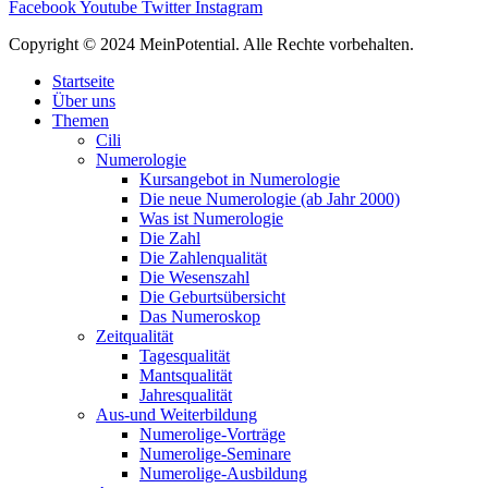
Facebook
Youtube
Twitter
Instagram
Copyright © 2024 MeinPotential. Alle Rechte vorbehalten.
Startseite
Über uns
Themen
Cili
Numerologie
Kursangebot in Numerologie
Die neue Numerologie (ab Jahr 2000)
Was ist Numerologie
Die Zahl
Die Zahlenqualität
Die Wesenszahl
Die Geburtsübersicht
Das Numeroskop
Zeitqualität
Tagesqualität
Mantsqualität
Jahresqualität
Aus-und Weiterbildung
Numerolige-Vorträge
Numerolige-Seminare
Numerolige-Ausbildung