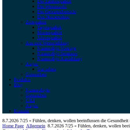
Die Zahlenqualität
Die Wesenszahl
Die Geburtsübersicht
Das Numeroskop
Zeitqualität
Tagesqualität
Mantsqualität
Jahresqualität
Aus-und Weiterbildung
Numerolige-Vorträge
Numerolige-Seminare
Numerolige-Ausbildung
Augen
Gut sehen
Gesundheit
Produkte
Blog
Numerologie
Gesundheit
CILI
Augen
Kontakt
8.7.2026 7/25 « Fühlen, denken, wollen beeinflussen die Gesundheit 
Home Page
Allgemein
8.7.2026 7/25 « Fühlen, denken, wollen beei