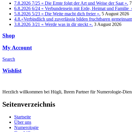
7.8.2026 7/25 « Die Ernte folgt der Art und Weise der Saat ».
7
6.8.2026 6/24 « Verbundensein mit Erde, Heimat und Familie 
5.8.2026 5/23 « Die Weite macht dich freier ».
5 August 2026
4.8.«Verbindlich und zuverlässig bilden fruchtbaren gemeins
3.8.2026 3/21 « Werde was in dir steckt ».
3 August 2026
Shop
My Account
Search
Wishlist
Herzlich willkommen bei Hügli, Ihrem Partner für Numerologie-Diens
Seitenverzeichnis
Startseite
Über uns
Numerologie