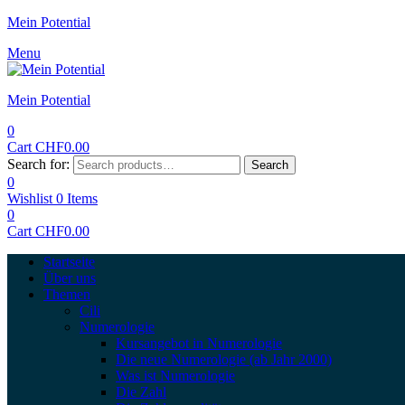
Mein Potential
Menu
Mein Potential
0
Cart
CHF
0.00
Search for:
Search
0
Wishlist
0
Items
0
Cart
CHF
0.00
Startseite
Über uns
Themen
Cili
Numerologie
Kursangebot in Numerologie
Die neue Numerologie (ab Jahr 2000)
Was ist Numerologie
Die Zahl