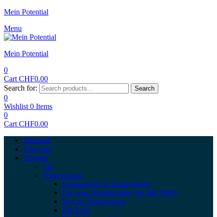
Mein Potential
Menu
Mein Potential
0
Cart
CHF
0.00
Search for:
Search
0
Wishlist
0
Items
0
Cart
CHF
0.00
Startseite
Über uns
Themen
Cili
Numerologie
Kursangebot in Numerologie
Die neue Numerologie (ab Jahr 2000)
Was ist Numerologie
Die Zahl