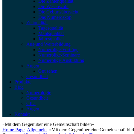
Die Zahlenqualität
Die Wesenszahl
Die Geburtsübersicht
Das Numeroskop
Zeitqualität
Tagesqualität
Mantsqualität
Jahresqualität
Aus-und Weiterbildung
Numerolige-Vorträge
Numerolige-Seminare
Numerolige-Ausbildung
Augen
Gut sehen
Gesundheit
Produkte
Blog
Numerologie
Gesundheit
CILI
Augen
Kontakt
«Mit dem Gegenüber eine Gemeinschaft bilden»
Home Page
Allgemein
«Mit dem Gegenüber eine Gemeinschaft bil