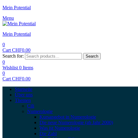
Mein Potential
Menu
Mein Potential
0
Cart
CHF
0.00
Search for:
Search
0
Wishlist
0
Items
0
Cart
CHF
0.00
Startseite
Über uns
Themen
Cili
Numerologie
Kursangebot in Numerologie
Die neue Numerologie (ab Jahr 2000)
Was ist Numerologie
Die Zahl